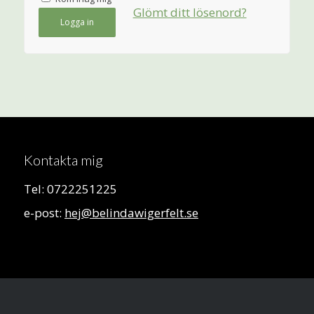
Glömt ditt lösenord?
Logga in
Kontakta mig
Tel: 0722251225
e-post:
hej@belindawigerfelt.se