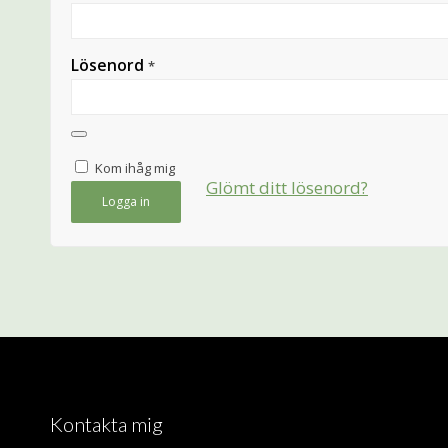
Lösenord
*
Kom ihåg mig
Glömt ditt lösenord?
Logga in
Kontakta mig