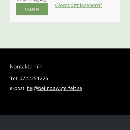
Glömt ditt lösenord?
Logga in
Kontakta mig
Tel: 0722251225
e-post:
hej@belindawigerfelt.se