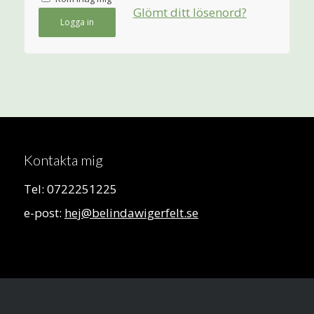
Glömt ditt lösenord?
Logga in
Kontakta mig
Tel: 0722251225
e-post:
hej@belindawigerfelt.se