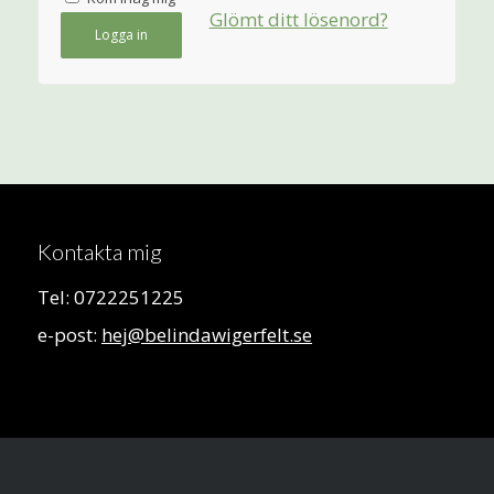
Glömt ditt lösenord?
Logga in
Kontakta mig
Tel: 0722251225
e-post:
hej@belindawigerfelt.se